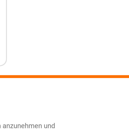
en anzunehmen und
en anzunehmen und