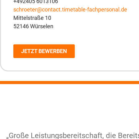
+492405 6013106
schroeter@contact.timetable-fachpersonal.de
Mittelstraße 10
52146 Würselen
JETZT BEWERBEN
„Große Leistungsbereitschaft, die Ber
„Große Leistungsbereitschaft, die Ber