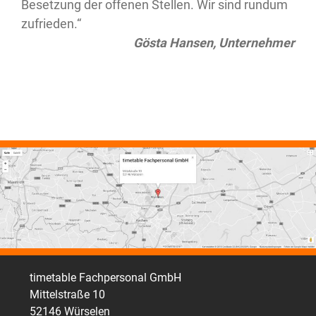
Besetzung der offenen Stellen. Wir sind rundum
Besetzung der offenen Stellen. Wir sind rundum
Maike Neuhaus, Personalerin
Hartmut Boll, Mechatroniker
Hartmut Boll, Mechatroniker
zufrieden.“
zufrieden.“
Gösta Hansen, Unternehmer
Gösta Hansen, Unternehmer
timetable Fachpersonal GmbH
Mittelstraße 10
52146 Würselen