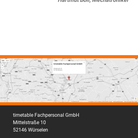
zufrieden.“
zufrieden.“
Gösta Hansen, Unternehmer
Gösta Hansen, Unternehmer
timetable Fachpersonal GmbH
Mittelstraße 10
52146 Würselen