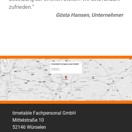
Maike Neuhaus, Personalerin
Hartmut Boll, Mechatroniker
Hartmut Boll, Mechatroniker
zufrieden.“
zufrieden.“
Gösta Hansen, Unternehmer
Gösta Hansen, Unternehmer
timetable Fachpersonal GmbH
Mittelstraße 10
52146 Würselen