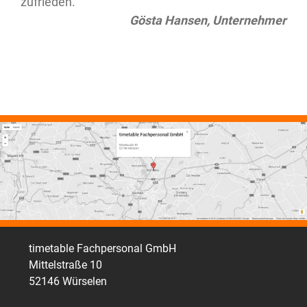
zufrieden.“
zufrieden.“
Gösta Hansen, Unternehmer
Gösta Hansen, Unternehmer
timetable Fachpersonal GmbH
Mittelstraße 10
52146 Würselen